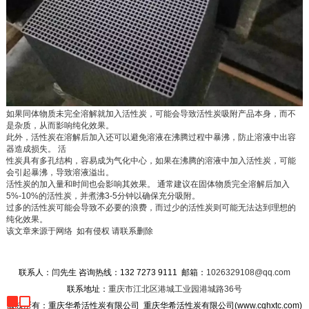
如果同体物质未完全溶解就加入活性炭，可能会导致活性炭吸附产品本身，而不
是杂质，从而影响纯化效果。
此外，活性炭在溶解后加入还可以避免溶液在沸腾过程中暴沸，防止溶液中出容
器造成损失。 活
性炭具有多孔结构，容易成为气化中心，如果在沸腾的溶液中加入活性炭，可能
会引起暴沸，导致溶液溢出。
活性炭的加入量和时间也会影响其效果。 通常建议在固体物质完全溶解后加入
5%-10%的活性炭，并煮沸3-5分钟以确保充分吸附。
过多的活性炭可能会导致不必要的浪费，而过少的活性炭则可能无法达到理想的
纯化效果。
该文章来源于网络 如有侵权 请联系删除
联系人：闫先生 咨询热线：132 7273 9111 邮箱：
1026329108@qq.com
联系地址：
重庆市江北区港城工业园港城路36号
版权所有：重庆华希活性炭有限公司
重庆华希活性炭有限公司(www.cqhxtc.com)